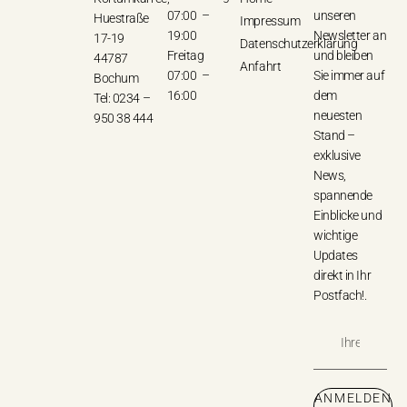
07:00 –
unseren
Huestraße
Impressum
19:00
Newsletter an
17-19
Datenschutzerklärung
Freitag
und bleiben
44787
Anfahrt
07:00 –
Sie immer auf
Bochum
16:00
dem
Tel: 0234 –
neuesten
950 38 444
Stand –
exklusive
News,
spannende
Einblicke und
wichtige
Updates
direkt in Ihr
Postfach!.
ANMELDEN